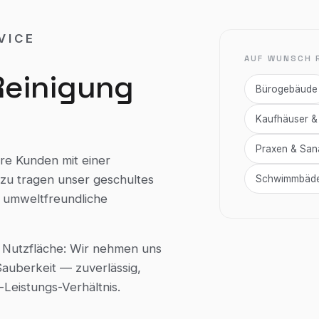
VICE
AUF WUNSCH R
Reinigung
Bürogebäude
Kaufhäuser &
Praxen & San
re Kunden mit einer
azu tragen unser geschultes
Schwimmbäder
 umweltfreundliche
 Nutzfläche: Wir nehmen uns
auberkeit — zuverlässig,
Leistungs-Verhältnis.